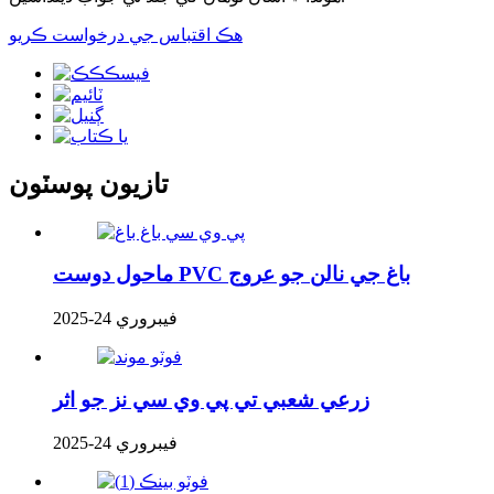
هڪ اقتباس جي درخواست ڪريو
تازيون پوسٽون
ماحول دوست PVC باغ جي نالن جو عروج
فيبروري 24-2025
زرعي شعبي تي پي وي سي نز جو اثر
فيبروري 24-2025