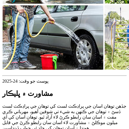
پوسٽ جو وقت: 24-2025
مشاورت ۾ ڀليڪار
جڏهن توهان اسان جي پراڊڪٽ لسٽ کي توهان جي پراڊڪٽ لسٽ
ڏسڻ ۾ توهان جي ڪنهن به شيء تي شوقين آهيو، مهرباني ڪري
مفت ۾ اسان سان رابطو ڪرڻ لاء آزاد ٿيو. توهان اسان کي اي
ميلون موڪلڻ ۽ مشاورت لاء اسان سان رابطو ڪرڻ جي قابل
هوندا ۽ اسان توهان کي جلد ئي جواب ڏينداسين.