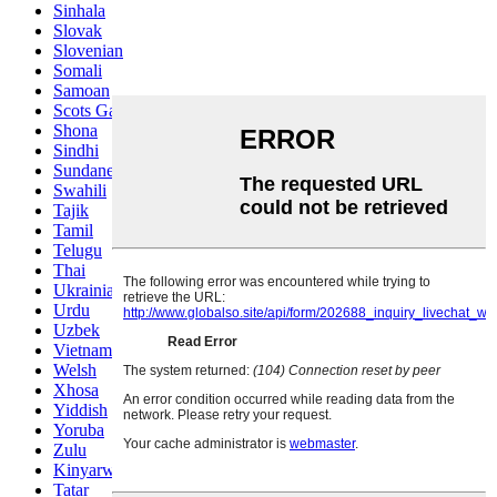
Sinhala
Slovak
Slovenian
Somali
Samoan
Scots Gaelic
Shona
Sindhi
Sundanese
Swahili
Tajik
Tamil
Telugu
Thai
Ukrainian
Urdu
Uzbek
Vietnamese
Welsh
Xhosa
Yiddish
Yoruba
Zulu
Kinyarwanda
Tatar