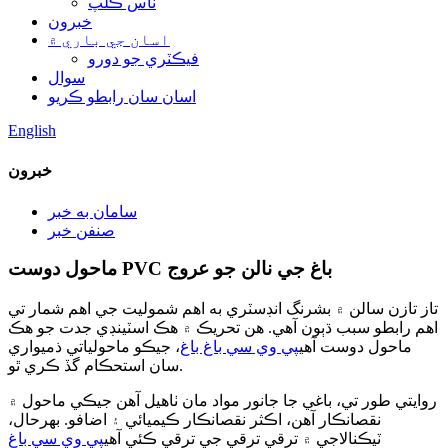
ناس ڪلپ
خبرون
اسان جي باري ۾
فيڪٽري جو دورو
سوال
اسان سان رابطو ڪريو
English
خبرون
سامان به خبر
صنفن خبر
ماحول دوست PVC باغ جي نالن جو عروج
تاز تازن سالن ۾ بشرنگ انڊسٽري به اهم شموليت جي اهم شمار تي
اهم رابطو سبب ڌٻون آهي. هن تحريڪ ۾ هڪ اسٽينڊي جدت جو هڪ
ماحول دوست آهي
پي وي سي باغ باغ
، جيڪو ماحولياتي ذميواري
سان استحڪام گڏ ڪري ٿو.
روايتي طور تي، باغي جا جانور مواد مان ٺاهيل آهن جيڪي ماحول ۾
نقصانڪار آهن، اڪثر نقصانڪار ڪيميائي ۽ اضافو. بهرحال،
ٽيڪنالاجي ۾ ترقي ترقي جي ترقي ڪئي آهي
پي وي سي باغ