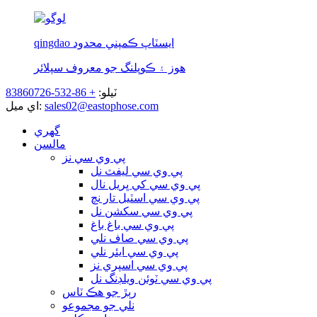
qingdao ايسٽاپ ڪمپني محدود
هوز ۽ ڪوپلنگ جو معروف سپلائر
ٽيلو:
+ 86-532-83860726
sales02@eastophose.com
اي ميل:
گهري
مالسن
پي وي سي نز
پي وي سي ليفٽ نل
پي وي سي کي ڀريل نال
پي وي سي اسٽيل تار نچ
پي وي سي سکشن نل
پي وي سي باغ باغ
پي وي سي صاف نلي
پي وي سي ايئر نلي
پي وي سي اسپري نز
پي وي سي ٽوئن ويلڊنگ نل
رٻڙ جو هڪ ٽاس
نلي جو مجموعو