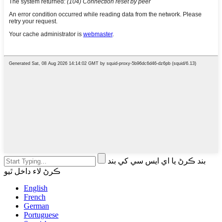
بند ڪرڻ يا اي ايس سي کي بند
ڪرڻ لاء داخل ٿيو
English
French
German
Portuguese