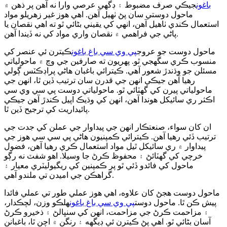
باغون
جيڪي صرف مضبوط ۽ ڊگهي عرصي وارا نه آهن پر ذهن ۾
ماحول دوستي سان پڻ ٺهيل آهن. اهي هوز غير زهريلو مواد
استعمال ڪندي ٺاهيل آهن، انهي کي يقيني بڻائي ٿو ته اهي نقصان يا
پاڻي جي فراهمي ۾ نقصان واري مواد کي نه ڏيندا آهن.
ماحول دوست جو عروج
پي وي سي باغ باغون
ڪيترن ئي عنصر کي
منسوب ڪري سگهجي ٿو. پهريون ته صارفين جي وچ ۾ ماحولياتي
مسئلن جو وڌندڙ شعور آهي. ڪيترائي باغبان هاڻي پراڊڪٽس ڳولي
رهيا آهن جيڪي انهن جي قدرن سان ترتيب ڏين ٿا، انهن جي
ماحولياتي پيرن کي گهٽائي ٿو. ماحولياتي دوست پي سي وي سي
اڪثر ري سائیکل هوندا آهن، انهن کي وڌيڪ اپيل ڪندڙ آهن جيڪي
پائيداريت کي ترجيح ڏين ٿا.
ان کان سواء، صنعتڪار انهن جي پيداوار جي عملن کي جدت جي
ترتيب ڏئي رهيا آهن. ڪيترائي ڪمپنيون هاڻي پي سي سي هوز جي
پيداوار ۾ ري سائیکل ٿيل مواد استعمال ڪري رهيا آهن، فضول
خرچي کي گهٽائڻ ۽ محفوظ ڪرڻ جا وسيلا. اهو شفٽ نه رڳو
ماحول کي فائدو ڏئي ٿو پر ڪمپنين کي ريگيوليٽري معيار ۽
گراهڪن جي اميدن تي ملندو آهي.
ماحول دوست هجڻ کان علاوه، اهي هوز عملي طور تي عملي فائدا
پيش ڪن ٿا. ماحول دوست
پي وي سي باغ باغون
هلڪو وزن، لچڪدار،
۽ مزاحمت ڪرڻ جي مزاحمت، انهن کي سنڀالڻ ۽ ذخيرو ڪرڻ
آسان بڻائي ٿو. اهي پڻ ڪيترن ئي ڊيگهه ۽ رنگن ۾ اچن ٿا، باغبانن