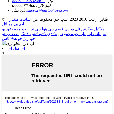
ٽيلو:
+ 86-532-83860726
لينڊ لائن:
400-86-00000
sales02@eastophose.com
اي ميل:
© ڪاپي رائيٽ 2010-2023: سڀ حق محفوظ آهن.
سائيٽ ملندي
-
ايم پي موبائل
ڇڪيل سکشن نل
,
يورپي قسم جي هوا جي نچن جو مجموعو
,
يو
ايس ٽائپ ايئر نلي جو مجموعو
,
تڪڙي ڪنيڪشن فٽنگ
,
صنعتي هو
,
جو
,
رٻڙ جو هڪ ٽاس
اي ميل اي
x