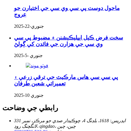
ماحول دوست پي سي وي سي جي اختيارن جو
عروج
جنوري-22-2025
سخت فرض ڪيل ايپليڪيشنن ۾ مضبوط پي سي
وي سي جي هزارن جي فائدن کي ڳولڻ
جنوري -5-2025
پي سي سي هاس مارڪيٽ جي ترقي زرعي ۽
تعميراتي شعبن طرفان
جنوري 10-2025
رابطي جي وضاحت
ايڊريس:
1618، بلڊنگ 4، چوڪيدار صدي جو مرڪز، نمبر 331
لانگچنگ روڊ، qingdao، چين، چين