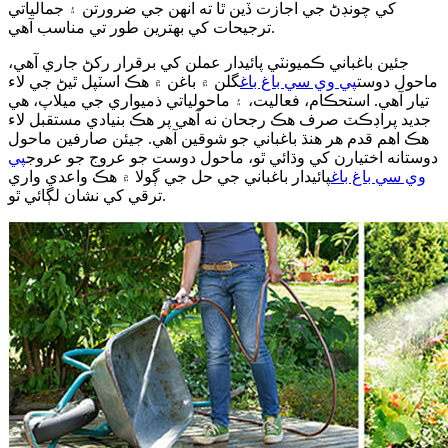
کي چونڊڻ جي اجازت ڏين ٿا ته انهن جي ضرورتن ۽ جمالياتي
ترجيحات کي بهترين طور تي مناسب آهي.
جئين باغباني ڪميونٽي پائيدار عملن کي برقرار رکڻ جاري آهي،
ماحول دوست
پي وي سي باغ باغ
گلن ۾ باغن ۾ هڪ اسٽپل ٿيڻ جي لاء
تيار آهي. استحڪام، فعاليت، ۽ ماحولياتي ذميواري جي ميلاپ، هي
جديد پراڊڪٽ صرف هڪ رجحان نه آهي پر هڪ بنيادي مستقبل لاء
هڪ اهم قدم هر هنڌ باغباني جو شوقين آهي. جيئن صارفين ماحول
دوستانه اختيارن کي وڌائي ٿو، ماحول دوست جو عروج جو عروج
پي
وي سي باغ باغ
پائيدار باغباني جي حل جي ڳولا ۾ هڪ واعدي واري
ترقي کي نشان لڳائي ٿو.