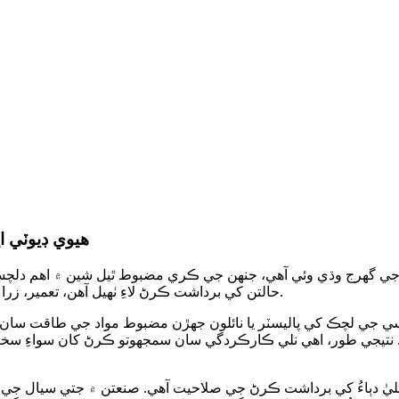
هيوي ڊيوٽي 
واد جي گهرج وڌي وئي آهي، جنهن جي ڪري مضبوط ٿيل شين ۾ اهم دلچسپ
حالتن کي برداشت ڪرڻ لاءِ ٺهيل آهن، تعمير، زراعت ۽ پيداوار سميت مختلف صنعتن ۾ تيزي سان مشهور ٿي رهيا آهن.
 جي لچڪ کي پاليسٽر يا نائلون جهڙن مضبوط مواد جي طاقت سان گڏ 
 نتيجي طور، اهي نلي ڪارڪردگي سان سمجهوتو ڪرڻ کان سواءِ سخت 
ليٰ دٻاءُ کي برداشت ڪرڻ جي صلاحيت آهي. صنعتن ۾ جتي سيال جي م