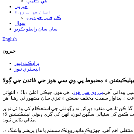
نلي ڪلمپ
خبرون
اسان جي باري ۾
ڪارخاني جو دورو
سوال
اسان سان رابطو ڪريو
English
خبرون
پراڊڪٽ نيوز
انڊسٽري نيوز
ايپليڪيشنن ۾ مضبوط پي وي سي هوز جي فائدن جي ڳولا
ي پيدا ٿي آهي.
پي وي سي هوز
. اهي هوز، جيڪي اعليٰ دٻاءُ ۽ انتهائي
ڪن ٿا. هي منفرد ڊيزائن نه رڳو نلي جي استحڪام کي وڌائي ٿو پر
ڪمن کي سنڀالي سگهن ٿيون، انهن کي ڳري ڊيوٽي ايپليڪيشنن لاءِ
مثالي بڻائين ٿيون.
نتقلي اهم آهي، جهڙوڪ هائيڊروولڪ سسٽم يا هاءِ پريشر واشنگ ۾،