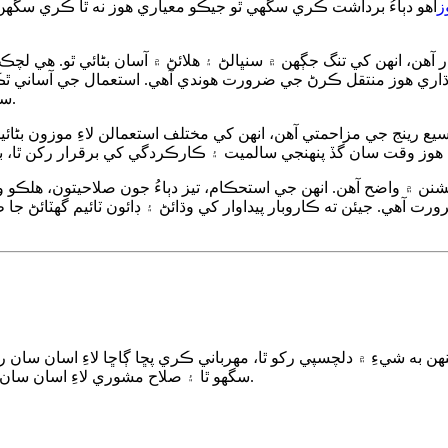
ز
اهو دٻاءُ برداشت ڪري سگهي ٿو جيڪو معياري هوز نه ٿا ڪري سگهن
 آهن، انهن کي تنگ جڳهن ۾ سنڀالڻ ۽ هلائڻ ۾ آسان بڻائي ٿو. هي لچڪ
اري هوز منتقل ڪرڻ جي ضرورت هوندي آهي. استعمال جي آساني ٿڪ
سان جدوجهد ڪرڻ بدران پنهنجن ڪمن تي ڌيان ڏيڻ جي اجازت ڏئي ٿي.
ع رينج جي مزاحمتي آهن، انهن کي مختلف استعمالن لاءِ موزون بڻائ
شنن ۾ واضح آهن. انهن جي استحڪام، تيز دٻاءُ جون صلاحيتون، هلڪو و
ت آهي. جيئن ته ڪاروبار پيداوار کي وڌائڻ ۽ ڊائون ٽائيم گهٽائڻ جا 
به شيءِ ۾ دلچسپي رکو ٿا، مهرباني ڪري پڇا ڳاڇا لاءِ اسان سان
سگهو ٿا ۽ صلاح مشوري لاءِ اسان سان رابطو ڪري سگهو ٿا ۽ اسان توهان کي جلد کان جلد جواب ڏينداسين.