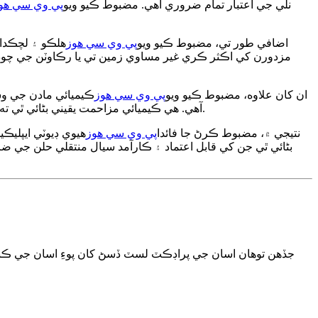
نلي جي اعتبار تمام ضروري آهي. مضبوط ڪيو ويو
پي وي سي هو
اضافي طور تي، مضبوط ڪيو ويو
پي وي سي هوز
هلڪو ۽ لچڪدار
مزدورن کي اڪثر ڪري غير مساوي زمين تي يا رڪاوٽن جي چوڌ
ان کان علاوه، مضبوط ڪيو ويو
پي وي سي هوز
ڪيميائي مادن جي وسي
آهي. هي ڪيميائي مزاحمت يقيني بڻائي ٿي ته هوز وقت سان گڏ پنهنجي سالميت ۽ ڪارڪردگي کي برقرار رکن ٿا، بار بار تبديل ڪرڻ جي ضرورت کي گهٽائي ٿو ۽ آخرڪار خرچ بچائي ٿو.
نتيجي ۾، مضبوط ڪرڻ جا فائدا
پي وي سي هوز
هيوي ڊيوٽي ايپليڪي
بڻائي ٿي جن کي قابل اعتماد ۽ ڪارآمد سيال منتقلي حلن جي ضرور
جڏهن توهان اسان جي پراڊڪٽ لسٽ ڏسڻ کان پوءِ اسان جي ڪنهن 