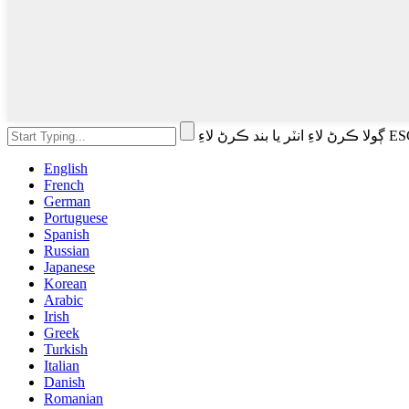
English
French
German
Portuguese
Spanish
Russian
Japanese
Korean
Arabic
Irish
Greek
Turkish
Italian
Danish
Romanian