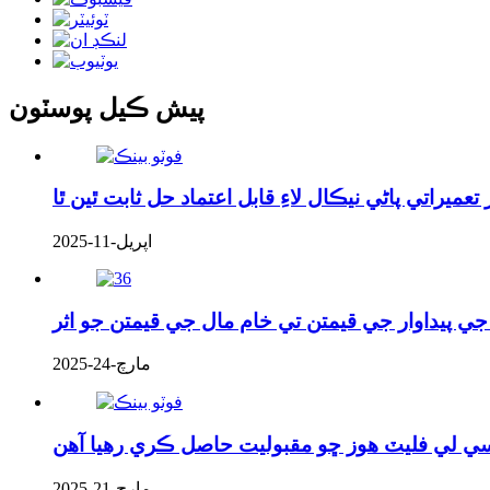
پيش ڪيل پوسٽون
يراتي پاڻي نيڪال لاءِ قابل اعتماد حل ثابت ٿين ٿا
اپريل-11-2025
پيداوار جي قيمتن تي خام مال جي قيمتن جو اثر
مارچ-24-2025
ي لي فليٽ هوز ڇو مقبوليت حاصل ڪري رهيا آهن
مارچ-21-2025