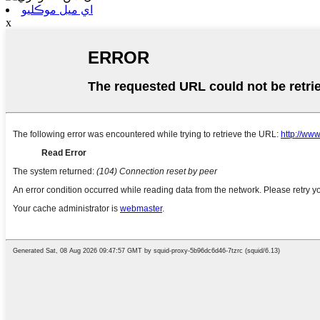
اي ميل موڪليو
x