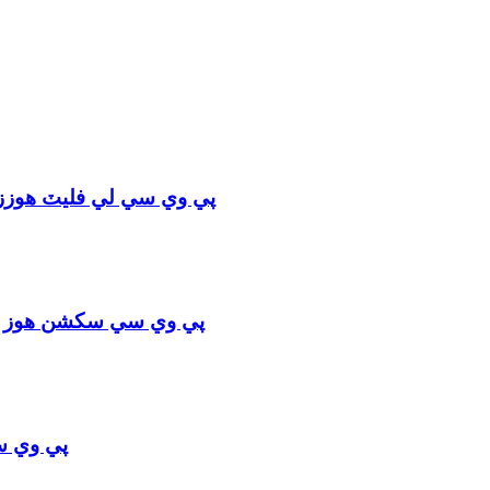
پي وي سي لي فليٽ هوزز تعم
پي وي سي سکشن هوز جي 
پي وي س