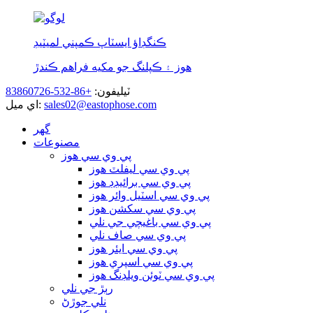
ڪنگڊاؤ ايسٽاپ ڪمپني لميٽيڊ
هوز ۽ ڪپلنگ جو مکيه فراهم ڪندڙ
ٽيليفون:
+86-532-83860726
sales02@eastophose.com
اي ميل:
گھر
مصنوعات
پي وي سي هوز
پي وي سي ليفلٽ هوز
پي وي سي برائيڊڊ هوز
پي وي سي اسٽيل وائر هوز
پي وي سي سکشن هوز
پي وي سي باغيچي جي نلي
پي وي سي صاف نلي
پي وي سي ايئر هوز
پي وي سي اسپري هوز
پي وي سي ٽوئن ويلڊنگ هوز
رٻڙ جي نلي
نلي جوڙڻ