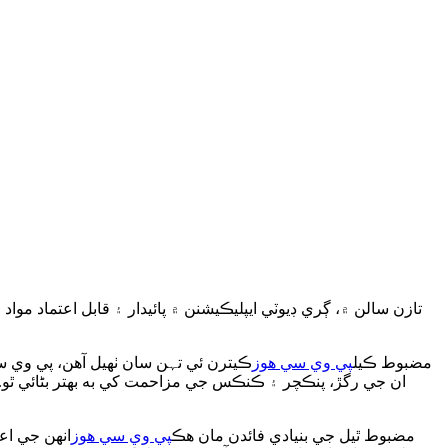
تازن سالن ۾، ڳري ڊيوٽي ايپليڪيشنن ۾ پائيدار ۽ قابل اعتماد م
مضبوط ڪيل
پي وي سي هوز
ڪيترن ئي تہن سان ٺهيل آهن، پي وي سي
ان جي رگڙ، پنڪچر ۽ ڪنڪس جي مزاحمت کي به بهتر بڻائي ٿو.
مضبوط ٿيل جي بنيادي فائدن مان هڪ
پي وي سي هوز
انهن جي اع