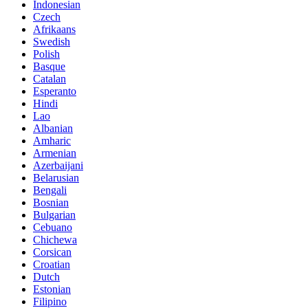
Indonesian
Czech
Afrikaans
Swedish
Polish
Basque
Catalan
Esperanto
Hindi
Lao
Albanian
Amharic
Armenian
Azerbaijani
Belarusian
Bengali
Bosnian
Bulgarian
Cebuano
Chichewa
Corsican
Croatian
Dutch
Estonian
Filipino