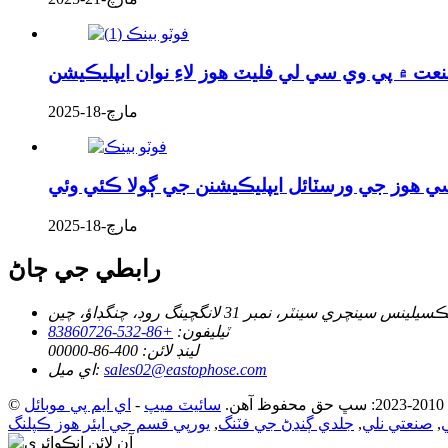
نعت ۾ پي وي سي لي فليٽ هوز لاءِ نوان ايپليڪيشن
مارچ-18-2025
سي هوز جي ورسٽائل ايپليڪيشنن جي ڳولا ڪئي وئي
مارچ-18-2025
رابطي جي ڄاڻ
ٽيليفون:
+86-532-83860726
لينڊ لائن:
400-86-00000
sales02@eastophose.com
اي ميل:
.
سائيٽ ميپ
-
اي ايم پي موبائل
,
صنعتي نلي
,
جلدي ڳنڍڻ جي فٽنگ
,
يورپي قسم جي ايئر هوز ڪپلنگ