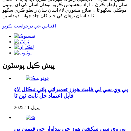
سان رابطو ڪرڻ ۾ آزاد محسوس ڪريو. توهان اسان کي اي ميلون
موڪلي سگهو ٿا ۽ صلاح مشوري لاءِ اسان سان رابطو ڪري سگهو
ٿا ۽ اسان توهان کي جلد کان جلد جواب ڏينداسين.
اقتباس جي درخواست ڪريو
پيش ڪيل پوسٽون
پي وي سي لي فليٽ هوزز تعميراتي پاڻي نيڪال لاءِ
قابل اعتماد حل ثابت ٿين ٿا
اپريل-11-2025
پي وي سي سکشن هوز جي پيداوار جي قيمتن تي