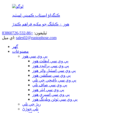
ڪنگڊاؤ ايسٽاپ ڪمپني لميٽيڊ
هوز ۽ ڪپلنگ جو مکيه فراهم ڪندڙ
ٽيليفون:
+86-532-83860726
sales02@eastophose.com
اي ميل:
گھر
مصنوعات
پي وي سي هوز
پي وي سي ليفلٽ هوز
پي وي سي برائيڊڊ هوز
پي وي سي اسٽيل وائر هوز
پي وي سي سکشن هوز
پي وي سي باغيچي جي نلي
پي وي سي صاف نلي
پي وي سي ايئر هوز
پي وي سي اسپري هوز
پي وي سي ٽوئن ويلڊنگ هوز
رٻڙ جي نلي
نلي جوڙڻ