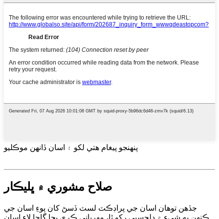
پنهنجو پيغام هتي لکو ۽ اسان ڏانهن موڪليو
صلاح مشوري ۾ ڀليڪار
جڏهن توهان اسان جي پراڊڪٽ لسٽ ڏسڻ کان پوءِ اسان جي
ڪنهن به شيءِ ۾ دلچسپي رکو ٿا، مهرباني ڪري پڇا ڳاڇا لاءِ اسان