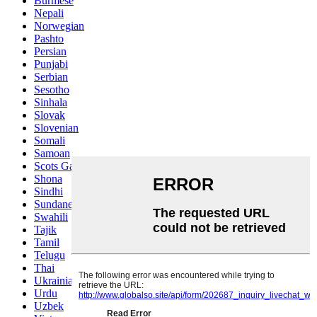
Burmese
Nepali
Norwegian
Pashto
Persian
Punjabi
Serbian
Sesotho
Sinhala
Slovak
Slovenian
Somali
Samoan
Scots Gaelic
Shona
Sindhi
Sundanese
Swahili
Tajik
Tamil
Telugu
Thai
Ukrainian
Urdu
Uzbek