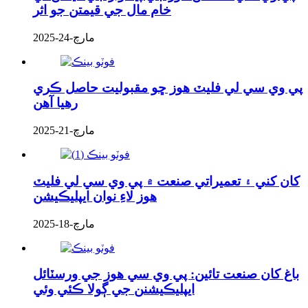
خام مال جي قيمتن جو اثر
مارچ-24-2025
پي وي سي لي فليٽ هوز ڇو مقبوليت حاصل ڪري
رهيا آهن
مارچ-21-2025
کان کني ۽ تعميراتي صنعت ۾ پي وي سي لي فليٽ
هوز لاءِ نوان ايپليڪيشن
مارچ-18-2025
باغ کان صنعت تائين: پي وي سي هوز جي ورسٽائل
ايپليڪيشنن جي ڳولا ڪئي وئي