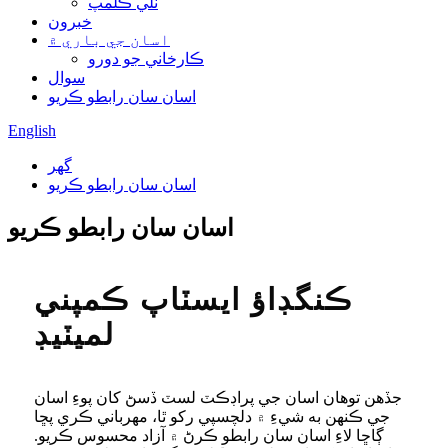
نلي ڪلمپ
خبرون
اسان جي باري ۾
ڪارخاني جو دورو
سوال
اسان سان رابطو ڪريو
English
گھر
اسان سان رابطو ڪريو
اسان سان رابطو ڪريو
ڪنگڊاؤ ايسٽاپ ڪمپني
لميٽيڊ
جڏهن توهان اسان جي پراڊڪٽ لسٽ ڏسڻ کان پوءِ اسان
جي ڪنهن به شيءِ ۾ دلچسپي رکو ٿا، مهرباني ڪري پڇا
ڳاڇا لاءِ اسان سان رابطو ڪرڻ ۾ آزاد محسوس ڪريو.