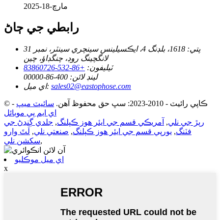
مارچ-18-2025
رابطي جي ڄاڻ
پتي:
1618، بلڊنگ 4، ايڪسيلينس سينچري سينٽر، نمبر 31
لانگچينگ روڊ، چنگڊاؤ، چين
ٽيليفون:
+86-532-83860726
لينڊ لائن:
400-86-00000
sales02@eastophose.com
اي ميل:
© ڪاپي رائيٽ - 2010-2023: سڀ حق محفوظ آهن.
سائيٽ ميپ
-
اي ايم پي موبائل
رٻڙ جي نلي
,
آمريڪي قسم جي ايئر هوز ڪپلنگ
,
جلدي ڳنڍڻ جي
فٽنگ
,
يورپي قسم جي ايئر هوز ڪپلنگ
,
صنعتي نلي
,
لَٽَ وارو
,
سکشن نلي
اي ميل موڪليو
x