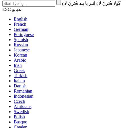
ڳولا ڪرڻ لاءِ انٽر يا بند ڪرڻ لاءِ
ESC دٻايو.
English
French
German
Portuguese
Spanish
Russian
Japanese
Korean
Arabic
Irish
Greek
Turkish
Italian
Danish
Romanian
Indonesian
Czech
Afrikaans
Swedish
Polish
Basque
Catalan