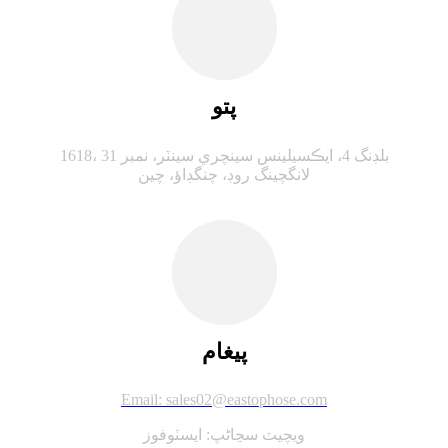
پتو
1618، بلڊنگ 4، ايڪسيلينس سينچري سينٽر، نمبر 31
لانگچينگ روڊ، چنگڊاؤ، چين
پيغام
Email: sales02@eastophose.com
ويچيٽ سڃاڻپ: ايسٽوفوز