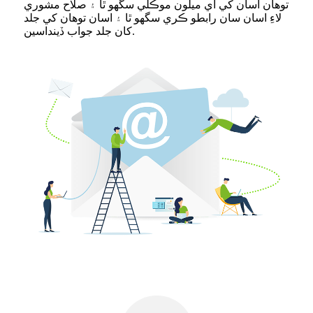
توهان اسان کي اي ميلون موڪلي سگهو ٿا ۽ صلاح مشوري
لاءِ اسان سان رابطو ڪري سگهو ٿا ۽ اسان توهان کي جلد
کان جلد جواب ڏينداسين.