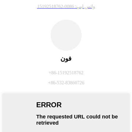
واٽس ايپ: 0086-15192518762
فون
+86-15192518762
+86-532-83860726