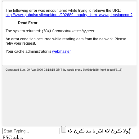
ڳولا ڪرڻ لاءِ انٽر يا بند ڪرڻ لاءِ
ESC دٻايو.