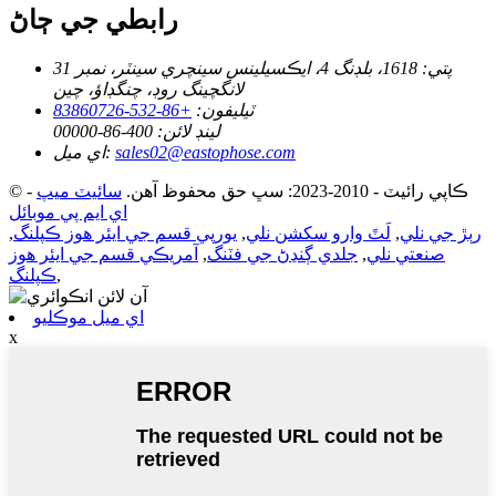
رابطي جي ڄاڻ
پتي:
1618، بلڊنگ 4، ايڪسيلينس سينچري سينٽر، نمبر 31
لانگچينگ روڊ، چنگڊاؤ، چين
ٽيليفون:
+86-532-83860726
لينڊ لائن:
400-86-00000
sales02@eastophose.com
اي ميل:
© ڪاپي رائيٽ - 2010-2023: سڀ حق محفوظ آهن.
سائيٽ ميپ
-
اي ايم پي موبائل
رٻڙ جي نلي
,
لَٽَ وارو سکشن نلي
,
يورپي قسم جي ايئر هوز ڪپلنگ
,
صنعتي نلي
,
جلدي ڳنڍڻ جي فٽنگ
,
آمريڪي قسم جي ايئر هوز
,
ڪپلنگ
اي ميل موڪليو
x