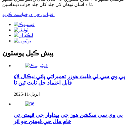
ٿا ۽ اسان توهان کي جلد کان جلد جواب ڏينداسين.
اقتباس جي درخواست ڪريو
پيش ڪيل پوسٽون
پي وي سي لي فليٽ هوزز تعميراتي پاڻي نيڪال لاءِ
قابل اعتماد حل ثابت ٿين ٿا
اپريل-11-2025
پي وي سي سکشن هوز جي پيداوار جي قيمتن تي
خام مال جي قيمتن جو اثر