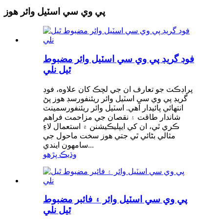
پي وي سي اسٽيل وائر هوز
فوڊ گريڊ پي وي سي اسٽيل وائر مضبوط
ٿيل نلي
پراڊڪٽ جو تعارف ان جي لچڪ کان علاوه، فوڊ
گريڊ پي وي سي اسٽيل وائر ريئنفورسڊ هوز پڻ
انتهائي پائيدار آهي. اسٽيل وائر ريئنفورسمينٽ
شاندار طاقت ۽ نقصان جي مزاحمت فراهم
ڪري ٿي، ان کي ايپليڪيشنن ۾ استعمال لاءِ
مثالي بڻائي ٿي جتي هوز سخت ماحول جي
سامهون ايندي...
وڌيڪ پڙهو
پي وي سي اسٽيل وائر ۽ فائبر مضبوط
ٿيل نلي