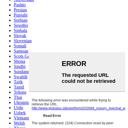
Pashto
Persian
Punjabi
Serbian
Sesotho
Sinhala
Slovak
Slovenian
Somali
Samoan
Scots Gaelic
Shona
Sindhi
Sundanese
Swahili
Tajik
Tamil
Telugu
Thai
Ukrainian
Urdu
Uzbek
Vietnamese
Welsh