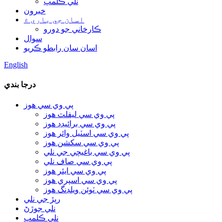
نلي ڪلمپ
خبرون
اسان جي باري ۾
ڪارخاني جو دورو
سوال
اسان سان رابطو ڪريو
English
درجا بندي
پي وي سي هوز
پي وي سي ليفلٽ هوز
پي وي سي برائيڊڊ هوز
پي وي سي اسٽيل وائر هوز
پي وي سي سکشن هوز
پي وي سي باغيچي جي نلي
پي وي سي صاف نلي
پي وي سي ايئر هوز
پي وي سي اسپري هوز
پي وي سي ٽوئن ويلڊنگ هوز
رٻڙ جي نلي
نلي جوڙڻ
نلي ڪلمپ