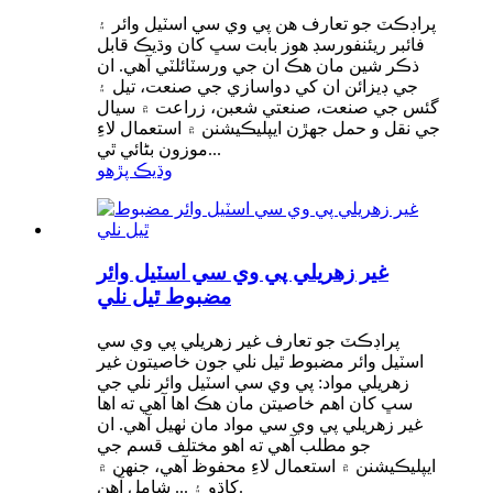
پراڊڪٽ جو تعارف هن پي وي سي اسٽيل وائر ۽
فائبر ريئنفورسڊ هوز بابت سڀ کان وڌيڪ قابل
ذڪر شين مان هڪ ان جي ورسٽائلٽي آهي. ان
جي ڊيزائن ان کي دواسازي جي صنعت، تيل ۽
گئس جي صنعت، صنعتي شعبن، زراعت ۾ سيال
جي نقل و حمل جهڙن ايپليڪيشنن ۾ استعمال لاءِ
موزون بڻائي ٿي...
وڌيڪ پڙهو
غير زهريلي پي وي سي اسٽيل وائر
مضبوط ٿيل نلي
پراڊڪٽ جو تعارف غير زهريلي پي وي سي
اسٽيل وائر مضبوط ٿيل نلي جون خاصيتون غير
زهريلي مواد: پي وي سي اسٽيل وائر نلي جي
سڀ کان اهم خاصيتن مان هڪ اها آهي ته اها
غير زهريلي پي وي سي مواد مان ٺهيل آهي. ان
جو مطلب آهي ته اهو مختلف قسم جي
ايپليڪيشنن ۾ استعمال لاءِ محفوظ آهي، جنهن ۾
کاڌو ۽ ... شامل آهن.