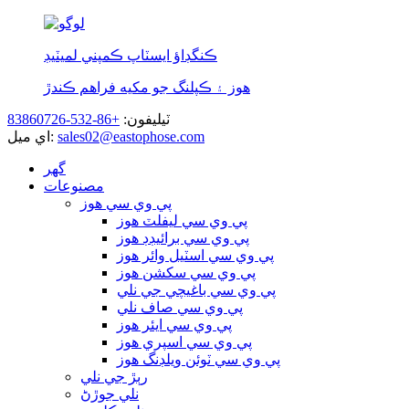
ڪنگڊاؤ ايسٽاپ ڪمپني لميٽيڊ
هوز ۽ ڪپلنگ جو مکيه فراهم ڪندڙ
ٽيليفون:
+86-532-83860726
sales02@eastophose.com
اي ميل:
گھر
مصنوعات
پي وي سي هوز
پي وي سي ليفلٽ هوز
پي وي سي برائيڊڊ هوز
پي وي سي اسٽيل وائر هوز
پي وي سي سکشن هوز
پي وي سي باغيچي جي نلي
پي وي سي صاف نلي
پي وي سي ايئر هوز
پي وي سي اسپري هوز
پي وي سي ٽوئن ويلڊنگ هوز
رٻڙ جي نلي
نلي جوڙڻ