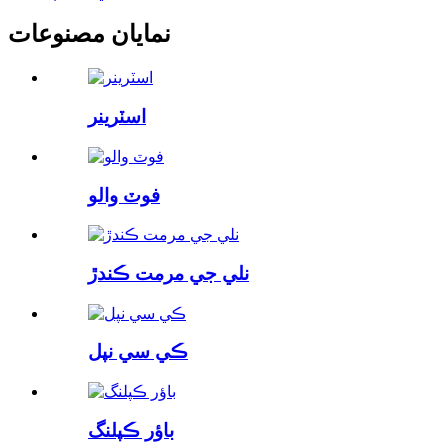
نمايان مصنوعات
اسٽرينر
فوٽ والو
نلي جي مرمت ڪندڙ
ڪي سي نپل
باؤر ڪپلنگ