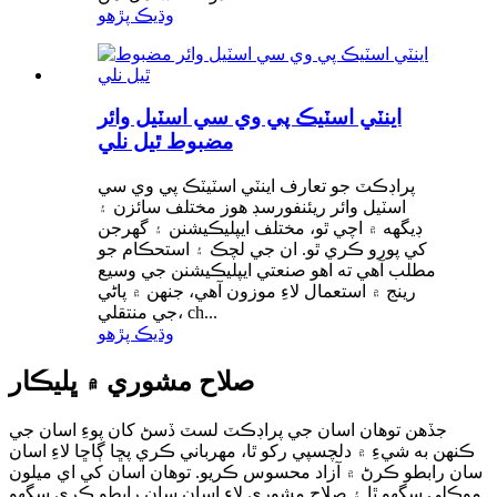
وڌيڪ پڙهو
اينٽي اسٽيڪ پي وي سي اسٽيل وائر
مضبوط ٿيل نلي
پراڊڪٽ جو تعارف اينٽي اسٽيٽڪ پي وي سي
اسٽيل وائر ريئنفورسڊ هوز مختلف سائزن ۽
ڊيگهه ۾ اچي ٿو، مختلف ايپليڪيشنن ۽ گهرجن
کي پورو ڪري ٿو. ان جي لچڪ ۽ استحڪام جو
مطلب آهي ته اهو صنعتي ايپليڪيشنن جي وسيع
رينج ۾ استعمال لاءِ موزون آهي، جنهن ۾ پاڻي
جي منتقلي، ch...
وڌيڪ پڙهو
صلاح مشوري ۾ ڀليڪار
جڏهن توهان اسان جي پراڊڪٽ لسٽ ڏسڻ کان پوءِ اسان جي
ڪنهن به شيءِ ۾ دلچسپي رکو ٿا، مهرباني ڪري پڇا ڳاڇا لاءِ اسان
سان رابطو ڪرڻ ۾ آزاد محسوس ڪريو. توهان اسان کي اي ميلون
موڪلي سگهو ٿا ۽ صلاح مشوري لاءِ اسان سان رابطو ڪري سگهو