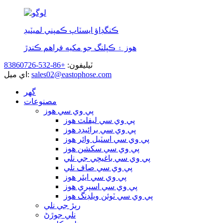
ڪنگڊاؤ ايسٽاپ ڪمپني لميٽيڊ
هوز ۽ ڪپلنگ جو مکيه فراهم ڪندڙ
ٽيليفون:
+86-532-83860726
sales02@eastophose.com
اي ميل:
گھر
مصنوعات
پي وي سي هوز
پي وي سي ليفلٽ هوز
پي وي سي برائيڊڊ هوز
پي وي سي اسٽيل وائر هوز
پي وي سي سکشن هوز
پي وي سي باغيچي جي نلي
پي وي سي صاف نلي
پي وي سي ايئر هوز
پي وي سي اسپري هوز
پي وي سي ٽوئن ويلڊنگ هوز
رٻڙ جي نلي
نلي جوڙڻ