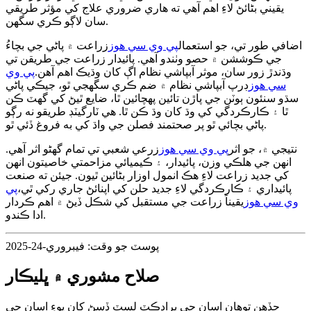
يقيني بڻائڻ لاءِ اهم آهي ته هاري ضروري علاج کي مؤثر طريقي
سان لاڳو ڪري سگهن.
اضافي طور تي، جو استعمال
پي وي سي هوز
زراعت ۾ پاڻي جي بچاءُ
جي ڪوششن ۾ حصو وٺندو آهي. پائيدار زراعت جي طريقن تي
وڌندڙ زور سان، موثر آبپاشي نظام اڳ کان وڌيڪ اهم آهن.
پي وي
سي هوز
ڊرپ آبپاشي نظام ۾ ضم ڪري سگهجي ٿو، جيڪي پاڻي
سڌو سنئون ٻوٽن جي پاڙن تائين پهچائين ٿا، ضايع ٿيڻ کي گهٽ ڪن
ٿا ۽ ڪارڪردگي کي وڌ کان وڌ ڪن ٿا. هي ٽارگيٽڊ طريقو نه رڳو
پاڻي بچائي ٿو پر صحتمند فصلن جي واڌ کي به فروغ ڏئي ٿو.
نتيجي ۾، جو اثر
پي وي سي هوز
زرعي شعبي تي تمام گهڻو اثر آهي.
انهن جي هلڪي وزن، پائيدار، ۽ ڪيميائي مزاحمتي خاصيتون انهن
کي جديد زراعت لاءِ هڪ انمول اوزار بڻائين ٿيون. جيئن ته صنعت
پائيداري ۽ ڪارڪردگي لاءِ جديد حلن کي اپنائڻ جاري رکي ٿي،
پي
وي سي هوز
يقيناً زراعت جي مستقبل کي شڪل ڏيڻ ۾ اهم ڪردار
ادا ڪندو.
پوسٽ جو وقت: فيبروري-24-2025
صلاح مشوري ۾ ڀليڪار
جڏهن توهان اسان جي پراڊڪٽ لسٽ ڏسڻ کان پوءِ اسان جي