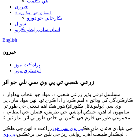
نلي ڪلمپ
خبرون
اسان جي باري ۾
ڪارخاني جو دورو
سوال
اسان سان رابطو ڪريو
English
خبرون
پراڊڪٽ نيوز
انڊسٽري نيوز
زرعي شعبي تي پي وي سي نلي جو اثر
مسلسل ترقي پذير زرعي شعبي ۾، مواد جو انتخاب پيداوار ۽
ڪارڪردگي کي وڌائڻ ۾ اهم ڪردار ادا ڪري ٿو. انهن مواد مان، پي
وي سي (پوليوينائل ڪلورائڊ) هوز هڪ اهم تبديلي جي طور تي
سامهون آيا آهن، جيڪي آبپاشي جي طريقن، فصلن جي انتظام، ۽
مجموعي طور تي فارم جي ڪمن تي خاص طور تي اثر انداز ٿين ٿا.
جي بنيادي فائدن مان هڪ
پي وي سي هوز
زراعت ۾ انهن جي هلڪي
۽ لچڪدار طبيعت آهي. روايتي رٻڙ جي نلين جي برعڪس،
پي وي