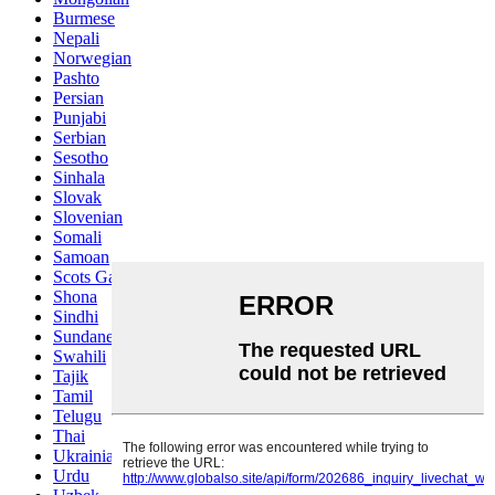
Burmese
Nepali
Norwegian
Pashto
Persian
Punjabi
Serbian
Sesotho
Sinhala
Slovak
Slovenian
Somali
Samoan
Scots Gaelic
Shona
Sindhi
Sundanese
Swahili
Tajik
Tamil
Telugu
Thai
Ukrainian
Urdu