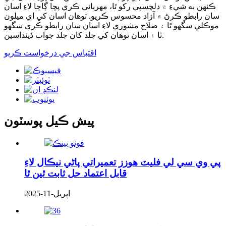
ڪنهن به شيءِ ۾ دلچسپي رکو ٿا، مهرباني ڪري پڇا ڳاڇا لاءِ اسان
سان رابطو ڪرڻ ۾ آزاد محسوس ڪريو. توهان اسان کي اي ميلون
موڪلي سگهو ٿا ۽ صلاح مشوري لاءِ اسان سان رابطو ڪري سگهو
ٿا ۽ اسان توهان کي جلد کان جلد جواب ڏينداسين.
اقتباس جي درخواست ڪريو
پيش ڪيل پوسٽون
پي وي سي لي فليٽ هوزز تعميراتي پاڻي نيڪال لاءِ
قابل اعتماد حل ثابت ٿين ٿا
اپريل-11-2025