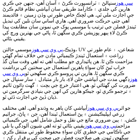
سي هوز
سنڀالڻ ۽ ٽرانسپورٽ ڪرڻ ۾ آسان آهن، جنهن جي ڪري
هارين کي جلدي ۽ ڪارآمد طريقي سان آبپاشي نظام قائم ڪرڻ
جي اجازت ملي ٿي. هي لچڪ خاص طور تي وڏن زمينن ۾ فائديمند
آهي جتي حرڪت ضروري آهي. هاري آساني سان نلين کي تبديل
ٿيندڙ فصلن جي ترتيب يا موسمي پوک جي نمونن سان مطابقت پيدا
ڪرڻ لاءِ ٻيهر پوزيشن ڪري سگهن ٿا، پاڻي جي بهترين ورڇ کي
يقيني بڻائي.
وڌيڪ،
پي وي سي هوز
موسمي حالتن، UV شعاعن، ۽ عام طور تي
زراعت ۾ استعمال ٿيندڙ ڪيميائي مادن جي خلاف تمام گهڻي
مزاحمت ڪن ٿا. هن پائيداري جو مطلب آهي ته اهي وقت سان گڏ
خراب ٿيڻ کان سواءِ ٻاهرين استعمال جي سختين کي برداشت
ڪري سگهن ٿا. هارين تي ڀروسو ڪري سگهجي ٿو
پي وي سي
هوز
ڊگهي مدت جي آبپاشي حلن لاءِ، بار بار متبادل ۽ سار سنڀال جي
ضرورت کي گهٽائي ٿو. هي اعتبار خرچ جي بچت ۽ گهٽ ڊائون ٽائيم
۾ ترجمو ڪري ٿو، جيڪو هارين کي انهن جي بنيادي سرگرمين تي
ڌيان ڏيڻ جي اجازت ڏئي ٿو.
جو اثر
پي وي سي هوز
آبپاشي کان ٻاهر به وڌندو آهي. اهي مختلف
زرعي ايپليڪيشنن ۾ پڻ استعمال ٿيندا آهن، جن ۾ ڀاڻ، جراثيم
ڪش، ۽ ٻين ضروري مائع جي نقل و حمل شامل آهي. جي ڪيميائي
مزاحمت
پي وي سي هوز
يقيني بڻائي ٿو ته اهي شيون آلودگي يا نلي
جي ناڪامي جي خطري کان سواءِ محفوظ طور تي منتقل ڪري
سگهجن ٿيون. هي صلاحيت فصلن جي صحت کي برقرار رکڻ ۽