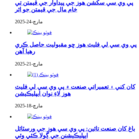
پي وي سي سکشن هوز جي پيداوار جي قيمتن تي
خام مال جي قيمتن جو اثر
مارچ-24-2025
پي وي سي لي فليٽ هوز ڇو مقبوليت حاصل ڪري
رهيا آهن
مارچ-21-2025
کان کني ۽ تعميراتي صنعت ۾ پي وي سي لي فليٽ
هوز لاءِ نوان ايپليڪيشن
مارچ-18-2025
باغ کان صنعت تائين: پي وي سي هوز جي ورسٽائل
ايپليڪيشنن جي ڳولا ڪئي وئي