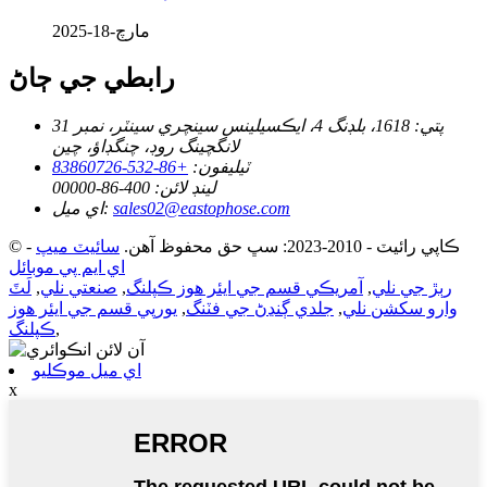
مارچ-18-2025
رابطي جي ڄاڻ
پتي:
1618، بلڊنگ 4، ايڪسيلينس سينچري سينٽر، نمبر 31
لانگچينگ روڊ، چنگڊاؤ، چين
ٽيليفون:
+86-532-83860726
لينڊ لائن:
400-86-00000
sales02@eastophose.com
اي ميل:
© ڪاپي رائيٽ - 2010-2023: سڀ حق محفوظ آهن.
سائيٽ ميپ
-
اي ايم پي موبائل
رٻڙ جي نلي
,
آمريڪي قسم جي ايئر هوز ڪپلنگ
,
صنعتي نلي
,
لَٽَ
وارو سکشن نلي
,
جلدي ڳنڍڻ جي فٽنگ
,
يورپي قسم جي ايئر هوز
,
ڪپلنگ
اي ميل موڪليو
x