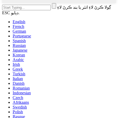
ڳولا ڪرڻ لاءِ انٽر يا بند ڪرڻ لاءِ
ESC دٻايو.
English
French
German
Portuguese
Spanish
Russian
Japanese
Korean
Arabic
Irish
Greek
Turkish
Italian
Danish
Romanian
Indonesian
Czech
Afrikaans
Swedish
Polish
Basque