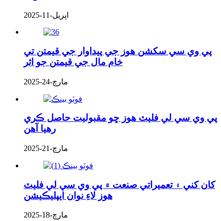
اپريل-11-2025
پي وي سي سکشن هوز جي پيداوار جي قيمتن تي
خام مال جي قيمتن جو اثر
مارچ-24-2025
پي وي سي لي فليٽ هوز ڇو مقبوليت حاصل ڪري
رهيا آهن
مارچ-21-2025
کان کني ۽ تعميراتي صنعت ۾ پي وي سي لي فليٽ
هوز لاءِ نوان ايپليڪيشن
مارچ-18-2025