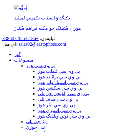
ڪنگڊاؤ ايسٽاپ ڪمپني لميٽيڊ
هوز ۽ ڪپلنگ جو مکيه فراهم ڪندڙ
ٽيليفون:
+86-532-83860726
sales02@eastophose.com
اي ميل:
گھر
مصنوعات
پي وي سي هوز
پي وي سي ليفلٽ هوز
پي وي سي برائيڊڊ هوز
پي وي سي اسٽيل وائر هوز
پي وي سي سکشن هوز
پي وي سي باغيچي جي نلي
پي وي سي صاف نلي
پي وي سي ايئر هوز
پي وي سي اسپري هوز
پي وي سي ٽوئن ويلڊنگ هوز
رٻڙ جي نلي
نلي جوڙڻ