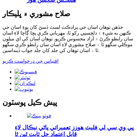
صلاح مشوري ۾ ڀليڪار
جڏهن توهان اسان جي پراڊڪٽ لسٽ ڏسڻ کان پوءِ اسان جي
ڪنهن به شيءِ ۾ دلچسپي رکو ٿا، مهرباني ڪري پڇا ڳاڇا لاءِ اسان
سان رابطو ڪرڻ ۾ آزاد محسوس ڪريو. توهان اسان کي اي ميلون
موڪلي سگهو ٿا ۽ صلاح مشوري لاءِ اسان سان رابطو ڪري سگهو
ٿا ۽ اسان توهان کي جلد کان جلد جواب ڏينداسين.
اقتباس جي درخواست ڪريو
پيش ڪيل پوسٽون
پي وي سي لي فليٽ هوزز تعميراتي پاڻي نيڪال لاءِ
قابل اعتماد حل ثابت ٿين ٿا