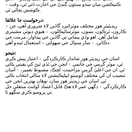
ڪنيڪشن سان سڌو سنئون ڳنڍڻ جي اجازت ڏئي ٿي، وقت ۽
ڪوشش بچائي ٿي.
درخواست جا علائقا:
ريڊيئيٽر هوز مختلف موٽرائيزڊ گاڏين لاءِ ضروري آهي، جن ۾
ڪارون، ٽرڪون، بسون، موٽرسائيڪلون، ۽ هيوي ڊيوٽي مشينري
شامل آهن. اهو وڏي پيماني تي گاڏين جي پيداوار، مرمت جي
دڪانن، ۽ سار سنڀال جي سهولتن ۾ استعمال ٿيندو آهي.
نتيجو:
اسان جي ريڊيٽر هوز شاندار ڪارڪردگي ۽ اعتبار پيش ڪري
ٿي، موثر گرمي جي خاتمي ۽ انجن جي ٿڌي ٿيڻ کي يقيني بڻائي
ٿي. ان جي اعليٰ گرمي مزاحمت، لچڪ، مضبوط تعمير، ۽ آسان
تنصيب ان کي مختلف آٽوميٽو ايپليڪيشنن لاءِ مثالي انتخاب بڻائي
ٿي. اسان جي ريڊيٽر هوز سان، توهان بهترين انجن جي
ڪارڪردگي ۽ ڊگهي عمر لاءِ هڪ قابل اعتماد کولنٽ منتقلي حل
تي ڀروسو ڪري سگهو ٿا.