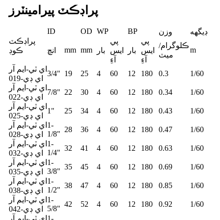
پراڊڪٽ پيرامينٽرز
ID
OD
WP
BP
ڊيگهه
وزن
پي
پي
پراڊڪٽ
ڪلوگرام/
mm
mm
m
ايس
بار
ايس
بار
انچ
ڪوڊ
ميٽ
آءِ
آءِ
اي ٽي-ايم آر
3/4"
19
25
4
60
12
180
0.3
1/60
اي ڊي-019
اي ٽي-ايم آر
7/8"
22
30
4
60
12
180
0.34
1/60
اي ڊي-022
اي ٽي-ايم آر
1"
25
34
4
60
12
180
0.43
1/60
اي ڊي-025
1-
اي ٽي-ايم آر
28
36
4
60
12
180
0.47
1/60
1/8"
اي ڊي-028
1-
اي ٽي-ايم آر
32
41
4
60
12
180
0.63
1/60
1/4"
اي ڊي-032
1-
اي ٽي-ايم آر
35
45
4
60
12
180
0.69
1/60
3/8"
اي ڊي-035
1-
اي ٽي-ايم آر
38
47
4
60
12
180
0.85
1/60
1/2"
اي ڊي-038
1-
اي ٽي-ايم آر
42
52
4
60
12
180
0.92
1/60
5/8"
اي ڊي-042
1-
اي ٽي-ايم آر