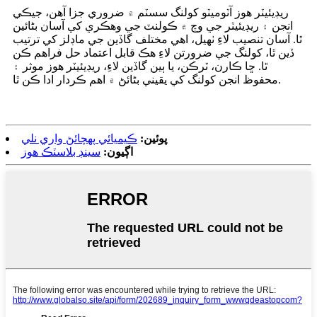
ريڊيئيٽر هوز آٽوميٽو کولنگ سسٽم ۾ ضروري جزا آهن، جيڪي
انجن ۽ ريڊيئيٽر جي وچ ۾ ڪولنٽ جي وهڪري کي آسان بڻائين
ٿا. آسان تنصيب لاءِ ٺهيل، اهي مختلف گاڏين جي ماڊلز کي ترتيب
ڏين ٿا، کولنگ جي ضرورتن لاءِ هڪ قابل اعتماد حل فراهم ڪن
ٿا. ڇا ڪارن، ٽرڪن، يا ٻين گاڏين لاءِ، ريڊيئيٽر هوز موثر ۽
محفوظ انجن کولنگ کي يقيني بڻائڻ ۾ اهم ڪردار ادا ڪن ٿا.
پوئين:
ڪيميائي پهچائڻ واري نلي
اڳيون:
سينڊ بلاسٽڪ هوز