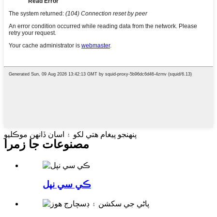
پنهنجو پيغام هتي لکو ۽ اسان ڏانهن موڪليو
مصنوعات جا زمرا
ڪي سي نپل