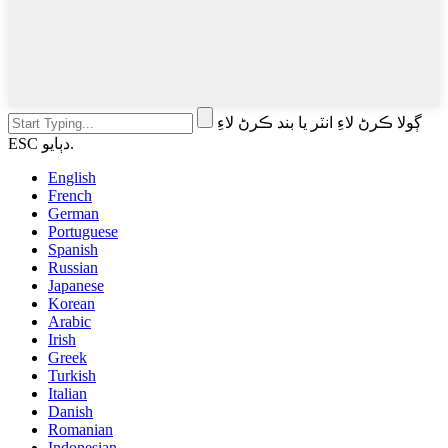
ڳولا ڪرڻ لاءِ انٽر يا بند ڪرڻ لاءِ
ESC دٻايو.
English
French
German
Portuguese
Spanish
Russian
Japanese
Korean
Arabic
Irish
Greek
Turkish
Italian
Danish
Romanian
Indonesian