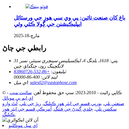
باغ کان صنعت تائين: پي وي سي هوز جي ورسٽائل
ايپليڪيشنن جي ڳولا ڪئي وئي
مارچ-18-2025
رابطي جي ڄاڻ
پتي:
1618، بلڊنگ 4، ايڪسيلينس سينچري سينٽر، نمبر 31
لانگچينگ روڊ، چنگڊاؤ، چين
ٽيليفون:
+86-532-83860726
لينڊ لائن:
400-86-00000
sales02@eastophose.com
اي ميل:
© ڪاپي رائيٽ - 2010-2023: سڀ حق محفوظ آهن.
سائيٽ ميپ
-
اي ايم پي موبائل
صنعتي نلي
,
يورپي قسم جي ايئر هوز ڪپلنگ
,
رٻڙ جي نلي
,
لَٽَ وارو
سکشن نلي
,
جلدي ڳنڍڻ جي فٽنگ
,
آمريڪي قسم جي ايئر هوز
,
ڪپلنگ
اي ميل موڪليو