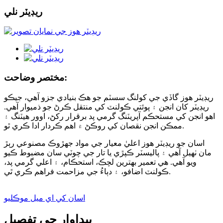
ريڊيٽر نلي
مختصر وضاحت:
ريڊيٽر هوز گاڏي جي کولنگ سسٽم جو هڪ بنيادي جزو آهي، جيڪو
ريڊيٽر کان انجن ۽ پوئتي ڪولنٽ کي منتقل ڪرڻ جو ذميوار آهي.
اهو انجن کي مستحڪم آپريٽنگ گرمي پد برقرار رکڻ، اوور هيٽنگ ۽
ممڪن انجن نقصان کي روڪڻ ۾ اهم ڪردار ادا ڪري ٿو.
اسان جو ريڊيٽر هوز اعليٰ معيار جي مواد جهڙوڪ مصنوعي رٻڙ
مان ٺهيل آهي ۽ پاليسٽر ڪپڙي يا تار جي چوٽي سان مضبوط ڪيو
ويو آهي. هي تعمير بهترين لچڪ، استحڪام، ۽ اعلي گرمي پد،
ڪولنٽ اضافو، ۽ دٻاءُ جي مزاحمت فراهم ڪري ٿي.
اسان کي اي ميل موڪليو
پيداوار جي تفصيل