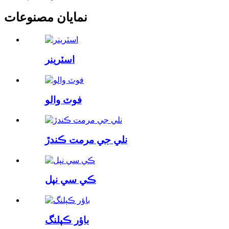
نمايان مصنوعات
اسٽرينر
فوٽ والو
نلي جي مرمت ڪندڙ
ڪي سي نپل
باؤر ڪپلنگ