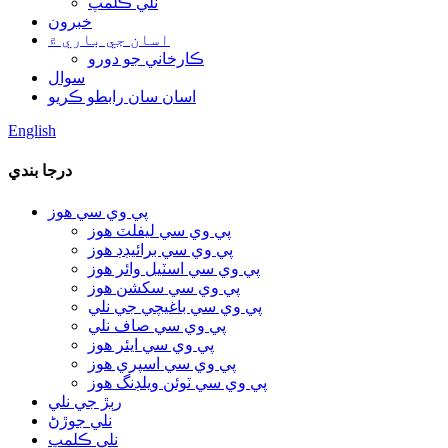
نلي ڪلمپ
خبرون
اسان جي باري ۾
ڪارخاني جو دورو
سوال
اسان سان رابطو ڪريو
English
درجا بندي
پي وي سي هوز
پي وي سي ليفلٽ هوز
پي وي سي برائيڊڊ هوز
پي وي سي اسٽيل وائر هوز
پي وي سي سکشن هوز
پي وي سي باغيچي جي نلي
پي وي سي صاف نلي
پي وي سي ايئر هوز
پي وي سي اسپري هوز
پي وي سي ٽوئن ويلڊنگ هوز
رٻڙ جي نلي
نلي جوڙڻ
نلي ڪلمپ