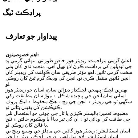
پراڊڪٽ ٽيگ
پيداوار جو تعارف
اهم خصوصيتون:
اعليٰ گرمي مزاحمت: ريڊيٽر هوز خاص طور تي انتهائي گرمي پد
جي تبديلين کي برداشت ڪرڻ لاءِ ٺهيل آهي، منجمد ٿڌي کان وٺي
سخت گرمي تائين. اهو مؤثر طريقي سان ڪولنٽ کي ريڊيٽر کان
انجن ڏانهن منتقل ڪري ٿو، انجن کي وڌيڪ گرم ٿيڻ کان روڪي
ٿو.
بهترين لچڪ: پنهنجي لچڪدار ڊيزائن سان، اسان جو ريڊيٽر هوز
آساني سان انجن جي پيچيده شڪل ۽ موڙ سان مطابقت رکي
سگهي ٿو. هي ريڊيٽر ۽ انجن جي وچ ۾ هڪ محفوظ ۽ ليڪ پروف
ڪنيڪشن کي يقيني بڻائي ٿو.
مضبوط تعمير: پاليسٽر ڪپڙي يا تار جي چوٽي جو استعمال نلي
جي طاقت کي وڌائي ٿو ۽ ان کي تيز دٻاءُ يا ويڪيوم حالتن ۾ ٽٽڻ
يا ڦاٽڻ کان روڪي ٿو.
آسان انسٽاليشن: ريڊيٽر هوز گاڏين جي ماڊلز جي وسيع رينج تي
آسان انسٽاليشن لاءِ ٺهيل آهي. ان جي لچڪ ريڊيٽر ۽ انجن