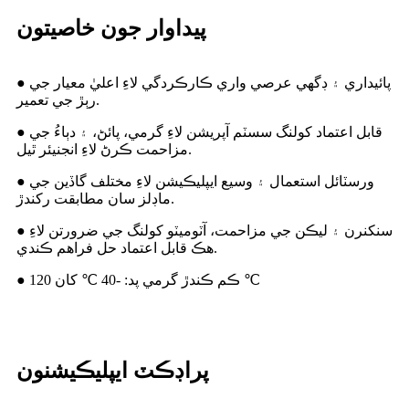
پيداوار جون خاصيتون
● پائيداري ۽ ڊگهي عرصي واري ڪارڪردگي لاءِ اعليٰ معيار جي
رٻڙ جي تعمير.
● قابل اعتماد کولنگ سسٽم آپريشن لاءِ گرمي، پائڻ، ۽ دٻاءُ جي
مزاحمت ڪرڻ لاءِ انجنيئر ٿيل.
● ورسٽائل استعمال ۽ وسيع ايپليڪيشن لاءِ مختلف گاڏين جي
ماڊلز سان مطابقت رکندڙ.
● سنکنرن ۽ ليڪن جي مزاحمت، آٽوميٽو کولنگ جي ضرورتن لاءِ
هڪ قابل اعتماد حل فراهم ڪندي.
● ڪم ڪندڙ گرمي پد: -40 ℃ کان 120 ℃
پراڊڪٽ ايپليڪيشنون