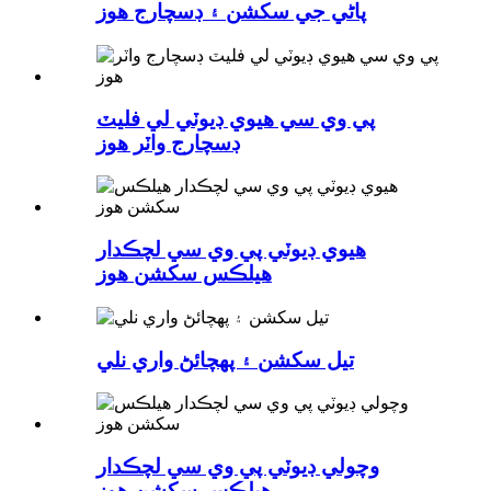
پاڻي جي سکشن ۽ ڊسچارج هوز
پي وي سي هيوي ڊيوٽي لي فليٽ
ڊسچارج واٽر هوز
هيوي ڊيوٽي پي وي سي لچڪدار
هيلڪس سکشن هوز
تيل سکشن ۽ پهچائڻ واري نلي
وچولي ڊيوٽي پي وي سي لچڪدار
هيلڪس سکشن هوز