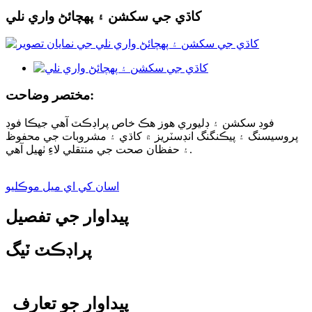
کاڌي جي سکشن ۽ پهچائڻ واري نلي
مختصر وضاحت:
فوڊ سکشن ۽ ڊليوري هوز هڪ خاص پراڊڪٽ آهي جيڪا فوڊ
پروسيسنگ ۽ پيڪنگنگ انڊسٽريز ۾ کاڌي ۽ مشروبات جي محفوظ
۽ حفظان صحت جي منتقلي لاءِ ٺهيل آهي.
اسان کي اي ميل موڪليو
پيداوار جي تفصيل
پراڊڪٽ ٽيگ
پيداوار جو تعارف