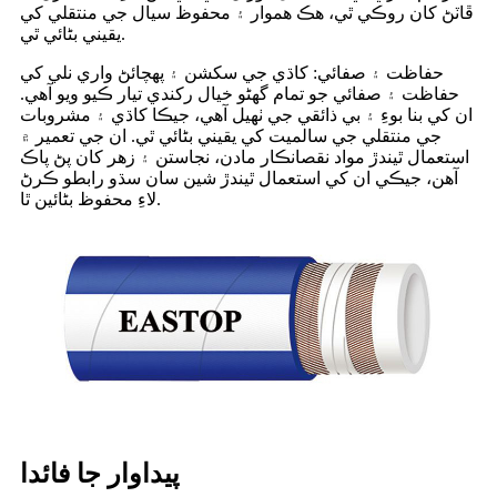
ڦاٽڻ کان روڪي ٿي، هڪ هموار ۽ محفوظ سيال جي منتقلي کي
يقيني بڻائي ٿي.
حفاظت ۽ صفائي: کاڌي جي سکشن ۽ پهچائڻ واري نلي کي
حفاظت ۽ صفائي جو تمام گهڻو خيال رکندي تيار ڪيو ويو آهي.
ان کي بنا بوءِ ۽ بي ذائقي جي ٺهيل آهي، جيڪا کاڌي ۽ مشروبات
جي منتقلي جي سالميت کي يقيني بڻائي ٿي. ان جي تعمير ۾
استعمال ٿيندڙ مواد نقصانڪار مادن، نجاستن ۽ زهر کان پڻ پاڪ
آهن، جيڪي ان کي استعمال ٿيندڙ شين سان سڌو رابطو ڪرڻ
لاءِ محفوظ بڻائين ٿا.
پيداوار جا فائدا