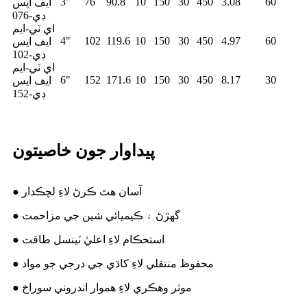
3"
76
90.8
10
150
30
450
3.08
60
ايف ايس
ڊي-076
اي ٽي-ايم
4"
102
119.6
10
150
30
450
4.97
60
ايف ايس
ڊي-102
اي ٽي-ايم
6"
152
171.6
10
150
30
450
8.17
30
ايف ايس
ڊي-152
پيداوار جون خاصيتون
● آسان هٿ ڪرڻ لاءِ لچڪدار
● گھڙڻ ۽ ڪيميائي شين جي مزاحمت
● استحڪام لاءِ اعليٰ ٽينسل طاقت
● محفوظ منتقلي لاءِ کاڌي جي درجي جو مواد
● موثر وهڪري لاءِ هموار اندروني سوراخ