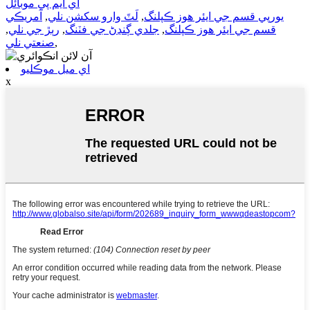
اي ايم پي موبائل
يورپي قسم جي ايئر هوز ڪپلنگ
,
لَٽَ وارو سکشن نلي
,
آمريڪي
قسم جي ايئر هوز ڪپلنگ
,
جلدي ڳنڍڻ جي فٽنگ
,
رٻڙ جي نلي
,
,
صنعتي نلي
اي ميل موڪليو
x