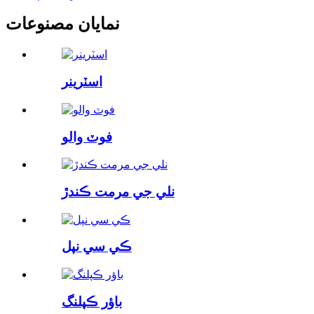
نمايان مصنوعات
اسٽرينر
فوٽ والو
نلي جي مرمت ڪندڙ
ڪي سي نپل
باؤر ڪپلنگ