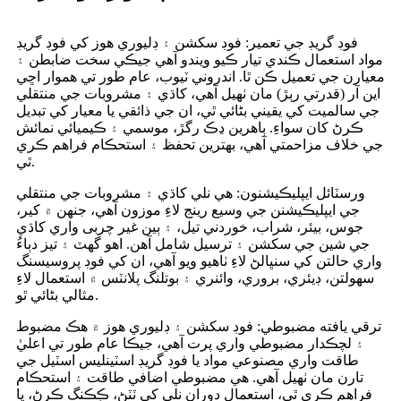
فوڊ گريڊ جي تعمير: فوڊ سکشن ۽ ڊليوري هوز کي فوڊ گريڊ
مواد استعمال ڪندي تيار ڪيو ويندو آهي جيڪي سخت ضابطن ۽
معيارن جي تعميل ڪن ٿا. اندروني ٽيوب، عام طور تي هموار اڇي
اين آر (قدرتي رٻڙ) مان ٺهيل آهي، کاڌي ۽ مشروبات جي منتقلي
جي سالميت کي يقيني بڻائي ٿي، ان جي ذائقي يا معيار کي تبديل
ڪرڻ کان سواءِ. ٻاهرين ڍڪ رگڙ، موسمي ۽ ڪيميائي نمائش
جي خلاف مزاحمتي آهي، بهترين تحفظ ۽ استحڪام فراهم ڪري
ٿي.
ورسٽائل ايپليڪيشنون: هي نلي کاڌي ۽ مشروبات جي منتقلي
جي ايپليڪيشنن جي وسيع رينج لاءِ موزون آهي، جنهن ۾ کير،
جوس، بيئر، شراب، خوردني تيل، ۽ ٻين غير چربی واري کاڌي
جي شين جي سکشن ۽ ترسيل شامل آهن. اهو گهٽ ۽ تيز دٻاءُ
واري حالتن کي سنڀالڻ لاءِ ٺاهيو ويو آهي، ان کي فوڊ پروسيسنگ
سهولتن، ڊيئري، بروري، وائنري ۽ بوتلنگ پلانٽس ۾ استعمال لاءِ
مثالي بڻائي ٿو.
ترقي يافته مضبوطي: فوڊ سکشن ۽ ڊليوري هوز ۾ هڪ مضبوط
۽ لچڪدار مضبوطي واري پرت آهي، جيڪا عام طور تي اعليٰ
طاقت واري مصنوعي مواد يا فوڊ گريڊ اسٽينلیس اسٽيل جي
تارن مان ٺهيل آهي. هي مضبوطي اضافي طاقت ۽ استحڪام
فراهم ڪري ٿي، استعمال دوران نلي کي ٽٽڻ، ڪِڪنگ ڪرڻ، يا