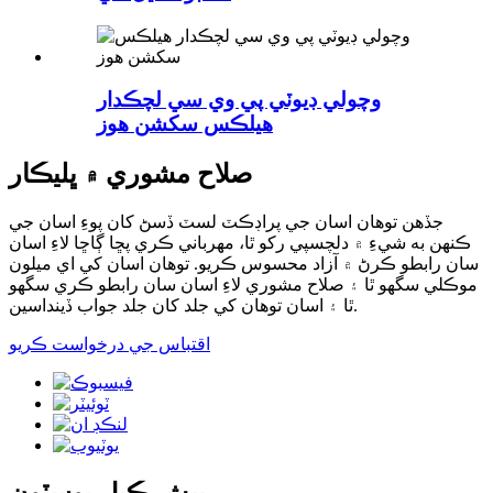
وچولي ڊيوٽي پي وي سي لچڪدار
هيلڪس سکشن هوز
صلاح مشوري ۾ ڀليڪار
جڏهن توهان اسان جي پراڊڪٽ لسٽ ڏسڻ کان پوءِ اسان جي
ڪنهن به شيءِ ۾ دلچسپي رکو ٿا، مهرباني ڪري پڇا ڳاڇا لاءِ اسان
سان رابطو ڪرڻ ۾ آزاد محسوس ڪريو. توهان اسان کي اي ميلون
موڪلي سگهو ٿا ۽ صلاح مشوري لاءِ اسان سان رابطو ڪري سگهو
ٿا ۽ اسان توهان کي جلد کان جلد جواب ڏينداسين.
اقتباس جي درخواست ڪريو
پيش ڪيل پوسٽون