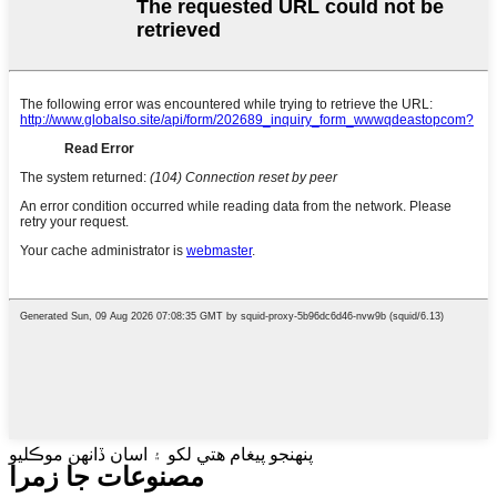
پنهنجو پيغام هتي لکو ۽ اسان ڏانهن موڪليو
مصنوعات جا زمرا