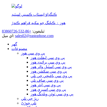
ڪنگڊاؤ ايسٽاپ ڪمپني لميٽيڊ
هوز ۽ ڪپلنگ جو مکيه فراهم ڪندڙ
ٽيليفون:
+86-532-83860726
sales02@eastophose.com
اي ميل:
گھر
مصنوعات
پي وي سي هوز
پي وي سي ليفلٽ هوز
پي وي سي برائيڊڊ هوز
پي وي سي اسٽيل وائر هوز
پي وي سي سکشن هوز
پي وي سي باغيچي جي نلي
پي وي سي صاف نلي
پي وي سي ايئر هوز
پي وي سي اسپري هوز
پي وي سي ٽوئن ويلڊنگ هوز
رٻڙ جي نلي
نلي جوڙڻ