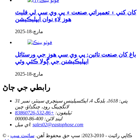
کان کني ۽ تعميراتي صنعت ۾ پي وي سي لي فليٽ
هوز لاءِ نوان ايپليڪيشن
مارچ-18-2025
باغ کان صنعت تائين: پي وي سي هوز جي ورسٽائل
ايپليڪيشنن جي ڳولا ڪئي وئي
مارچ-18-2025
رابطي جي ڄاڻ
پتي:
1618، بلڊنگ 4، ايڪسيلينس سينچري سينٽر، نمبر 31
لانگچينگ روڊ، چنگڊاؤ، چين
ٽيليفون:
+86-532-83860726
لينڊ لائن:
400-86-00000
sales02@eastophose.com
اي ميل:
© ڪاپي رائيٽ - 2010-2023: سڀ حق محفوظ آهن.
سائيٽ ميپ
-