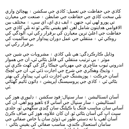
کاڌي جي حفاظت جي تعميل: کاڌي جي سکشن ۽ پهچائڻ واري
نلي سخت کاڌي جي حفاظت جي ضابطن ۽ صنعت جي معيارن
تي پورو لهي ٿي، جنهن ۾ ايف ڊي اي، اي سي، ۽ مختلف بين
الاقوامي هدايتون شامل آهن. اهو يقيني بڻائي ٿو ته نلي کاڌي جي
حفاظت جي اعليٰ ترين معيارن کي برقرار رکي ٿي، آلودگي کي
روڪي ٿي ۽ منتقلي جي عمل دوران پيداوار جي سالميت کي
برقرار رکي ٿي.
وڌايل ڪارڪردگي: هي نلي کاڌي ۽ مشروبات جي شين جي
موثر ۽ بي ترتيب منتقلي کي قابل بڻائي ٿي، ان جي هموار
اندروني ٽيوب مٿاڇري جي مهرباني جيڪا رگڙ کي گھٽ ڪري ٿي
۽ وڌيڪ وهڪري جي شرح جي اجازت ڏئي ٿي. ان جي لچڪ
آسان حرڪت ۽ پوزيشننگ جي اجازت ڏئي ٿي، پيداوار کي بهتر
بڻائي ٿي ۽ کاڌي جي پروسيسنگ آپريشن ۾ ڊائون ٽائيم گهٽائي
ٿي.
آسان انسٽاليشن ۽ سار سنڀال: فوڊ سکشن ۽ ڊليوري هوز کي
انسٽاليشن ۽ سار سنڀال جي آساني لاءِ ٺاهيو ويو آهي. ان کي
آساني سان مناسب فٽنگ يا ڪپلنگ سان ڳنڍي سگهجي ٿو، جلدي
سيٽ اپ کي آسان بڻائي ٿو. ان کان علاوه، هوز کي صاف ڪرڻ
آسان آهي، يا ته دستي طور تي ڌوئڻ سان يا خاص صفائي جي
سامان استعمال ڪندي، مناسب صفائي کي يقيني بڻائي ۽