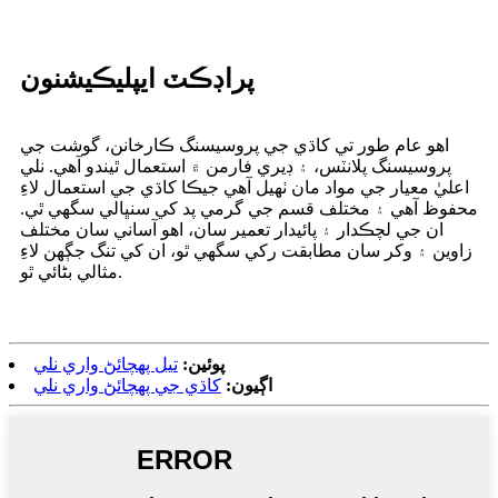
پراڊڪٽ ايپليڪيشنون
اهو عام طور تي کاڌي جي پروسيسنگ ڪارخانن، گوشت جي
پروسيسنگ پلانٽس، ۽ ڊيري فارمن ۾ استعمال ٿيندو آهي. نلي
اعليٰ معيار جي مواد مان ٺهيل آهي جيڪا کاڌي جي استعمال لاءِ
محفوظ آهي ۽ مختلف قسم جي گرمي پد کي سنڀالي سگهي ٿي.
ان جي لچڪدار ۽ پائيدار تعمير سان، اهو آساني سان مختلف
زاوين ۽ وکر سان مطابقت رکي سگهي ٿو، ان کي تنگ جڳهن لاءِ
مثالي بڻائي ٿو.
پوئين:
تيل پهچائڻ واري نلي
اڳيون:
کاڌي جي پهچائڻ واري نلي