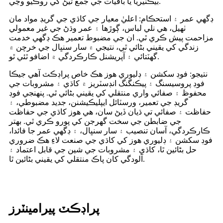
بيڪٽيريا يا باقيات جي جمع ٿيڻ کي روڪيو وڃي.
ڊگهي عمر ۽ استحڪام: اعليٰ معيار جي کاڌي جي گريڊ مواد مان
ٺهيل، هي نلي لباس، ڳوڙها ۽ عمر وڌڻ جي غير معمولي
مزاحمت پيش ڪري ٿي. ان جي مضبوط تعمير هڪ ڊگهي خدمت
زندگي کي يقيني بڻائي ٿي، نتيجي ۾ سار سنڀال جي خرچن ۾
گهٽتائي ۽ آپريشنل ڪارڪردگي ۾ اضافو ٿئي ٿو.
نتيجو: فوڊ سکشن ۽ ڊليوري هوز هڪ خاص پراڊڪٽ آهي جيڪا
فوڊ پروسيسنگ ۽ پيڪنگنگ انڊسٽريز ۾ کاڌي ۽ مشروبات جي
محفوظ ۽ صفائي واري منتقلي کي يقيني بڻائي ٿي. پنهنجي فوڊ
گريڊ جي تعمير، ورسٽائل ايپليڪيشنن، جديد مضبوطي، ۽
حفاظت ۽ صفائي تي ڌيان ڏيڻ سان، هي هوز کاڌي جي حفاظت
جي ضابطن جي سخت گهرجن کي پورو ڪري ٿي. بهتر
ڪارڪردگي، آسان تنصيب ۽ سار سنڀال، ۽ ڊگهي عمر جا فائدا،
فوڊ سکشن ۽ ڊليوري هوز کي کاڌي جي صنعت لاءِ هڪ ضروري
حل بڻائين ٿا، کاڌي ۽ مشروبات جي شين جي قابل اعتماد ۽
آلودگي کان پاڪ منتقلي کي يقيني بڻائين ٿا.
پراڊڪٽ پيرامينٽرز