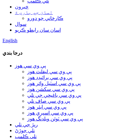
نلي ڪلمپ
خبرون
اسان جي باري ۾
ڪارخاني جو دورو
سوال
اسان سان رابطو ڪريو
English
درجا بندي
پي وي سي هوز
پي وي سي ليفلٽ هوز
پي وي سي برائيڊڊ هوز
پي وي سي اسٽيل وائر هوز
پي وي سي سکشن هوز
پي وي سي باغيچي جي نلي
پي وي سي صاف نلي
پي وي سي ايئر هوز
پي وي سي اسپري هوز
پي وي سي ٽوئن ويلڊنگ هوز
رٻڙ جي نلي
نلي جوڙڻ
نلي ڪلمپ