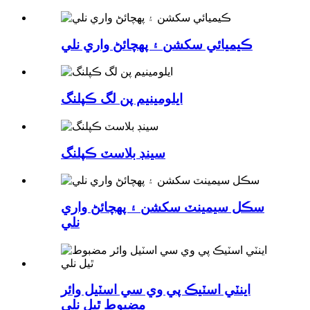
ڪيميائي سکشن ۽ پهچائڻ واري نلي
ايلومينيم پن لگ ڪپلنگ
سينڊ بلاسٽ ڪپلنگ
سڪل سيمينٽ سکشن ۽ پهچائڻ واري
نلي
اينٽي اسٽيڪ پي وي سي اسٽيل وائر
مضبوط ٿيل نلي