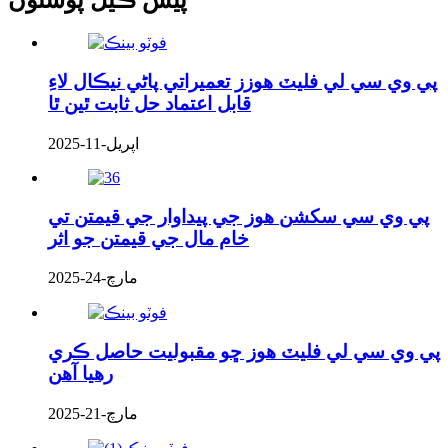
پي وي سي لي فليٽ هوزز تعميراتي پاڻي نيڪال لاءِ
قابل اعتماد حل ثابت ٿين ٿا
اپريل-11-2025
پي وي سي سکشن هوز جي پيداوار جي قيمتن تي
خام مال جي قيمتن جو اثر
مارچ-24-2025
پي وي سي لي فليٽ هوز ڇو مقبوليت حاصل ڪري
رهيا آهن
مارچ-21-2025